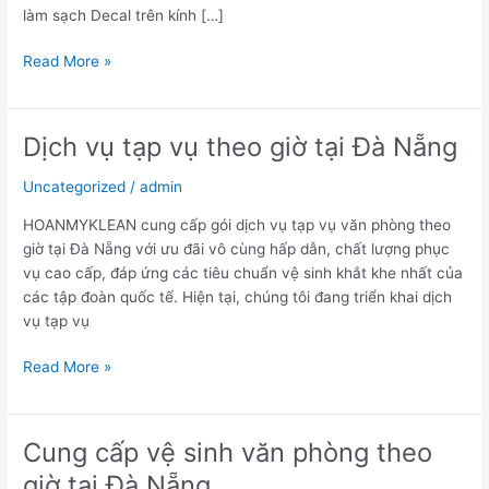
làm sạch Decal trên kính […]
quả
nhất
Read More »
Dịch vụ tạp vụ theo giờ tại Đà Nẵng
Dịch
vụ
Uncategorized
/
admin
tạp
vụ
HOANMYKLEAN cung cấp gói dịch vụ tạp vụ văn phòng theo
theo
giờ tại Đà Nẵng với ưu đãi vô cùng hấp dẫn, chất lượng phục
giờ
vụ cao cấp, đáp ứng các tiêu chuẩn vệ sinh khắt khe nhất của
tại
các tập đoàn quốc tế. Hiện tại, chúng tôi đang triển khai dịch
Đà
vụ tạp vụ
Nẵng
Read More »
Cung cấp vệ sinh văn phòng theo
Cung
cấp
giờ tại Đà Nẵng