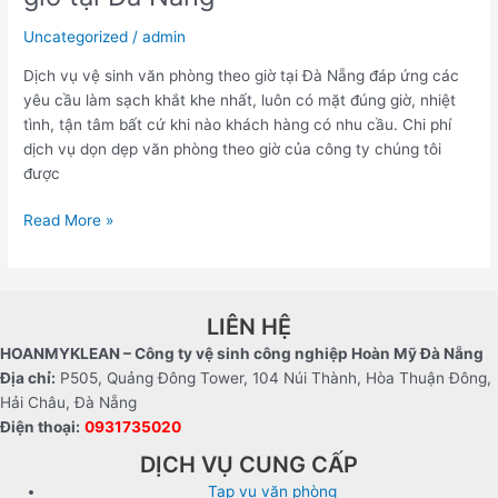
vệ
sinh
Uncategorized
/
admin
văn
Dịch vụ vệ sinh văn phòng theo giờ tại Đà Nẵng đáp ứng các
phòng
yêu cầu làm sạch khắt khe nhất, luôn có mặt đúng giờ, nhiệt
theo
tình, tận tâm bất cứ khi nào khách hàng có nhu cầu. Chi phí
giờ
dịch vụ dọn dẹp văn phòng theo giờ của công ty chúng tôi
tại
được
Đà
Nẵng
Read More »
LIÊN HỆ
HOANMYKLEAN – Công ty vệ sinh công nghiệp Hoàn Mỹ Đà Nẵng
Địa chỉ:
P505, Quảng Đông Tower, 104 Núi Thành, Hòa Thuận Đông,
Hải Châu, Đà Nẵng
Điện thoại:
0931735020
DỊCH VỤ CUNG CẤP
Tạp vụ văn phòng