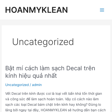
Skip
Main
HOANMYKLEAN
to
Men
content
Uncategorized
Bật mí cách làm sạch Decal trên
Bật
mí
kính hiệu quả nhất
cách
làm
Uncategorized
/
admin
sạch
Vết Decal trên kính được coi là loại vết bẩn khá tốn thời gian
Decal
và công sức để làm sạch hoàn toàn. Vậy có cách nào làm
trên
sạch các loại Decal bám chặt trên kính hay không? Đừng lo
kính
lắng bởi ngay tại đây, HOANMYKLEAN sẽ hướng dẫn bạn cách
hiệu