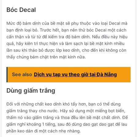
Bóc Decal
Mức độ bám dính của bề mặt sẽ phụ thuộc vào loại Decal mà
bạn định loại bỏ. Trước hết, bạn nên thử bóc Decal một cách
cẩn thận và từ từ để kiểm tra độ bám dính. Nếu điều này hiệu
quả, hãy kiên trì thực hiện và làm sạch lại bề mặt kính nhiều
lần sau khi tháo bỏ được lớp keo dính, cho đến khi không còn
thấy chúng bám chặt trên mặt kính nữa.
See also
Dịch vụ tạp vụ theo giờ tại Đà Nẵng
Dùng giấm trắng
Đối với những chất keo dính khó tẩy hơn, bạn có thể dùng
giấm trắng thay cho nước. Hãy sử dụng một miếng bọt biển,
thấm nó vào giấm trắng và thoa đều lên bề mặt chất dính. Để
giấm nghỉ khoảng 1 tiếng, sau đó dùng dao gạt dao gạt để lau
phần keo dán đi một cách nhẹ nhàng.