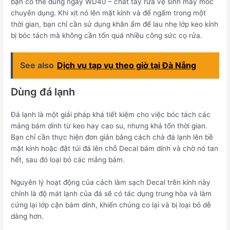
bạn có thể dùng ngay WD40 – chất tẩy rửa vệ sinh máy móc
chuyên dụng. Khi xịt nó lên mặt kính và để ngấm trong một
thời gian, bạn chỉ cần sử dụng khăn ẩm để lau nhẹ lớp keo kính
bị bóc tách mà không cần tốn quá nhiều công sức cọ rửa.
See also
Dịch vụ tạp vụ theo giờ tại Đà Nẵng
Dùng đá lạnh
Đá lạnh là một giải pháp khá tiết kiệm cho việc bóc tách các
mảng bám dính từ keo hay cao su, nhưng khá tốn thời gian.
Bạn chỉ cần thực hiện đơn giản bằng cách chà đá lạnh lên bề
mặt kính hoặc đặt túi đá lên chỗ Decal bám dính và chờ nó tan
hết, sau đó loại bỏ các mảng bám.
Nguyên lý hoạt động của cách làm sạch Decal trên kính này
chính là độ mát lạnh của đá sẽ có tác dụng trung hòa và làm
cứng lại lớp cặn bám dính, khiến chúng co lại và bị loại bỏ dễ
dàng hơn.