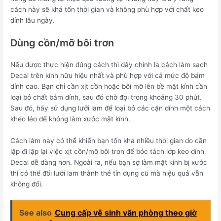
cách này sẽ khá tốn thời gian và không phù hợp với chất keo
dính lâu ngày.
Dùng cồn/mỡ bôi trơn
Nếu được thực hiện đúng cách thì đây chính là cách làm sạch
Decal trên kính hữu hiệu nhất và phù hợp với cả mức độ bám
dính cao. Bạn chỉ cần xịt cồn hoặc bôi mỡ lên bề mặt kính cần
loại bỏ chất bám dính, sau đó chờ đợi trong khoảng 30 phút.
Sau đó, hãy sử dụng lưỡi lam để loại bỏ các cặn dính một cách
khéo léo để không làm xước mặt kính.
Cách làm này có thể khiến bạn tốn khá nhiều thời gian do cần
lặp đi lặp lại việc xịt cồn/mỡ bôi trơn để bóc tách lớp keo dính
Decal dễ dàng hơn. Ngoài ra, nếu bạn sợ làm mặt kính bị xước
thì có thể đổi lưỡi lam thành thẻ tín dụng cũ mà hiệu quả vẫn
không đổi.
See also
Cung cấp vệ sinh văn phòng theo giờ