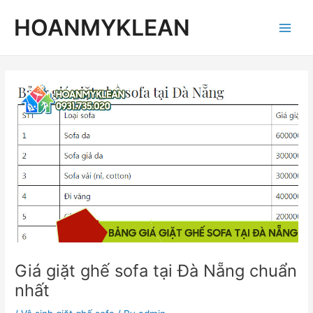
Skip
Post
Main
HOANMYKLEAN
to
navigation
Men
content
Giá giặt ghế sofa tại Đà Nẵng chuẩn
nhất