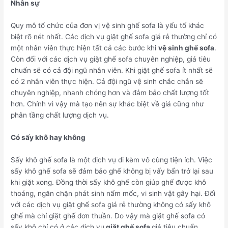
Nhân sự
Quy mô tổ chức của đơn vị vệ sinh ghế sofa là yếu tố khác
biệt rõ nét nhất. Các dịch vụ giặt ghế sofa giá rẻ thường chỉ có
một nhân viên thực hiện tất cả các bước khi
vệ sinh ghế sofa
.
Còn đối với các dịch vụ giặt ghế sofa chuyên nghiệp, giá tiêu
chuẩn sẽ có cả đội ngũ nhân viên. Khi giặt ghế sofa ít nhất sẽ
có 2 nhân viên thực hiện. Cả đội ngũ vệ sinh chắc chắn sẽ
chuyên nghiệp, nhanh chóng hơn và đảm bảo chất lượng tốt
hơn. Chính vì vậy mà tạo nên sự khác biệt về giá cũng như
phân tầng chất lượng dịch vụ.
Có sấy khô hay không
Sấy khô ghế sofa là một dịch vụ đi kèm vô cùng tiện ích. Việc
sấy khô ghế sofa sẽ đảm bảo ghế không bị vấy bẩn trở lại sau
khi giặt xong. Đồng thời sấy khô ghế còn giúp ghế được khô
thoáng, ngăn chặn phát sinh nấm mốc, vi sinh vật gây hại. Đối
với các dịch vụ giặt ghế sofa giá rẻ thường không có sấy khô
ghế mà chỉ giặt ghế đơn thuần. Do vậy mà giặt ghế sofa có
sấy khô chỉ có ở các dịch vụ
giặt ghế sofa
giá tiêu chuẩn.