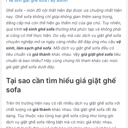
/
Vệ sinh giặt ghế sofa
/ By
admin
Ghế sofa – món đồ nội thất hiện đại được ưa chuộng nhất hiện
nay. Ghế sofa không chỉ giúp không gian thêm sang trọng,
đẳng cấp mà còn thể hiện gu thẩm mỹ của gia chủ. Tuy nhiên,
quá trình
vệ sinh ghế sofa
thường khá phức tạp và không phải
ai cũng có thể thực hiện. Do vậy mà các dịch vụ giặt ghế sofa
chuyên nghiệp mở ra ngày càng nhiều để đáp ứng nhu cầu
vệ
sinh, làm sạch ghế sofa
. Mỗi dịch vụ giặt ghế sofa đều có
tiêu chuẩn và
giá thành
khác nhau. Vậy
giá giặt ghế sofa
tiêu
chuẩn là bao nhiêu? Hãy cùng chúng tôi tham khảo các mức
giá giặt ghế sofa dưới đây.
Tại sao cần tìm hiểu giá giặt ghế
sofa
Trên thị trường hiện nay có rất nhiều dịch vụ giặt ghế sofa với
chất lượng và
giá thành
khác nhau. Giá giặt ghế sofa rất đa
dạng. Tùy thuộc vào từng loại ghế sofa cũng như từng gói
dịch vụ giặt ghế sofa riêng biệt mà có mức giá khác nhau.