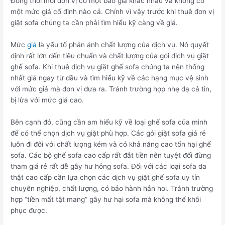
Đồng thời mỗi đơn vị có một báo giá khác nhau và không có
một mức giá cố định nào cả. Chính vì vậy trước khi thuê đơn vị
giặt sofa chúng ta cần phải tìm hiểu kỹ càng về giá.
Mức
giá
là yếu tố phản ánh chất lượng của dịch vụ. Nó quyết
định rất lớn đến tiêu chuẩn và chất lượng của gói dịch vụ giặt
ghế sofa. Khi thuê dịch vụ giặt ghế sofa chúng ta nên thống
nhất giá ngay từ đầu và tìm hiểu kỹ về các hạng mục vệ sinh
với mức giá mà đơn vị đưa ra. Tránh trường hợp nhẹ dạ cả tin,
bị lừa với mức giá cao.
Bên cạnh đó, cũng cần am hiểu kỹ về loại ghế sofa của mình
để có thể chọn dịch vụ giặt phù hợp. Các gói giặt sofa giá rẻ
luôn đi đôi với chất lượng kém và có khả năng cao tổn hại ghế
sofa. Các bộ ghế sofa cao cấp rất đắt tiền nên tuyệt đối đừng
tham giá rẻ rất dễ gây hư hỏng sofa. Đối với các loại sofa da
thật cao cấp cần lựa chọn các dịch vụ giặt ghế sofa uy tín
chuyên nghiệp, chất lượng, có bảo hành hẳn hoi. Tránh trường
hợp “tiền mất tật mang” gây hư hại sofa mà không thể khôi
phục được.