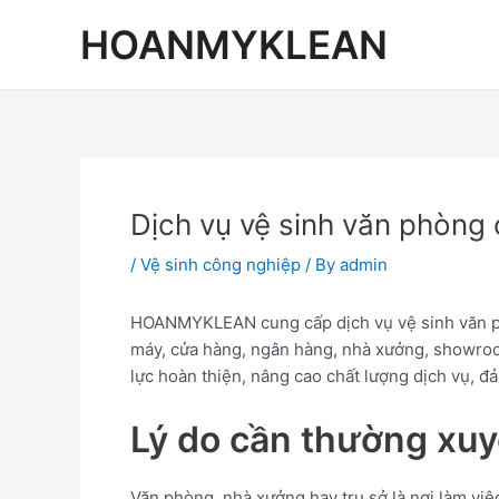
Skip
Post
HOANMYKLEAN
to
navigation
content
Dịch vụ vệ sinh văn phòng
/
Vệ sinh công nghiệp
/ By
admin
HOANMYKLEAN cung cấp dịch vụ vệ sinh văn phò
máy, cửa hàng, ngân hàng, nhà xưởng, showro
lực hoàn thiện, nâng cao chất lượng dịch vụ, đả
Lý do cần thường xuy
Văn phòng, nhà xưởng hay trụ sở là nơi làm việ