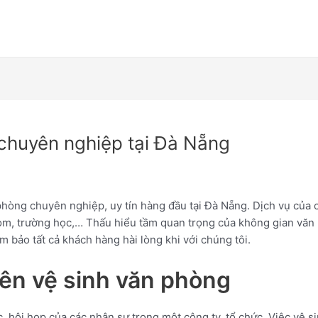
 chuyên nghiệp tại Đà Nẵng
ng chuyên nghiệp, uy tín hàng đầu tại Đà Nẵng. Dịch vụ của c
om, trường học,… Thấu hiểu tầm quan trọng của không gian v
m bảo tất cả khách hàng hài lòng khi với chúng tôi.
ên vệ sinh văn phòng
c, hội họp của các nhân sự trong một công ty, tổ chức. Việc vệ