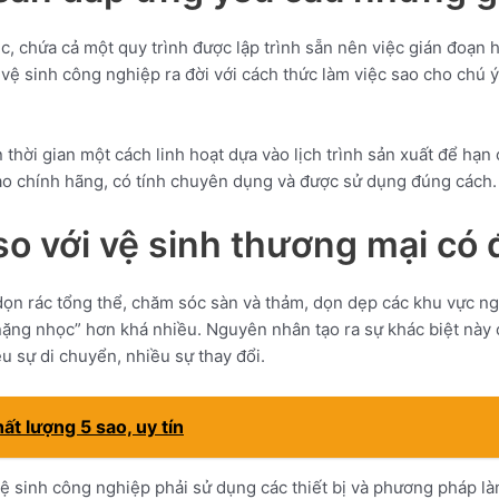
c, chứa cả một quy trình được lập trình sẵn nên việc gián đoạn 
ụ vệ sinh công nghiệp ra đời với cách thức làm việc sao cho ch
thời gian một cách linh hoạt dựa vào lịch trình sản xuất để hạn 
bảo chính hãng, có tính chuyên dụng và được sử dụng đúng cách.
so với vệ sinh thương mại có 
ọn rác tổng thể, chăm sóc sàn và thảm, dọn dẹp các khu vực ngh
ặng nhọc” hơn khá nhiều. Nguyên nhân tạo ra sự khác biệt này c
u sự di chuyển, nhiều sự thay đổi.
hất lượng 5 sao, uy tín
ệ sinh công nghiệp phải sử dụng các thiết bị và phương pháp làm