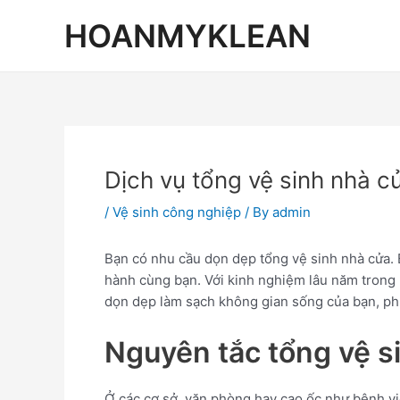
Skip
Post
HOANMYKLEAN
to
navigation
content
Dịch vụ tổng vệ sinh nhà cửa
/
Vệ sinh công nghiệp
/ By
admin
Bạn có nhu cầu dọn dẹp tổng vệ sinh nhà cửa. 
hành cùng bạn. Với kinh nghiệm lâu năm tron
dọn dẹp làm sạch không gian sống của bạn, phu
Nguyên tắc tổng vệ s
Ở các cơ sở, văn phòng hay cao ốc như bệnh việ