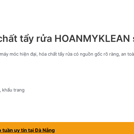
óa chất tẩy rửa HOANMYKLEAN
áy móc hiện đại, hóa chất tẩy rửa có nguồn gốc rõ ràng, an to
, khẩu trang
 tuần uy tín tại Đà Nẵng