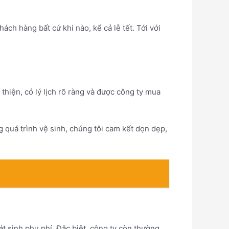
h hàng bất cứ khi nào, kể cả lễ tết. Tới với
iện, có lý lịch rõ ràng và được công ty mua
 quá trình vệ sinh, chúng tôi cam kết dọn dẹp,
 sinh phụ phí. Đặc biệt, công ty còn thường