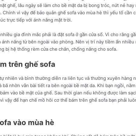
 mặt ghế, lâu ngày sẽ làm cho bề mặt da bị bong tróc, nứt nẻ hay
 Chính vì vậy để bảo quản ghế sofa vào mùa hè thì yếu tố cần chú
c trực tiếp với ánh nắng mặt trời.
t nhiều gia đình mắc phải là đặt sofa ở gần cửa sổ. Vì cho rằng g
a ánh nắng từ bên ngoài vào phòng. Nên vị trí này tiềm ẩn nhiều
ang bị hệ thống rèm cửa che chắn, chống nắng cho sofa.
m trên ghế sofa
 tự nhiên và bình thường diễn ra liên tục và thường xuyên hàng 
à bã nhờn vẫn bài tiết ra bên ngoài bề mặt da. Khi bạn ngồi, nằm
tay bám vào bề mặt của ghế. Sau thời gian nếu không được làm sạ
 vì vậy để hạn chế mồ hôi cơ thể bám trên ghế sofa bạn phải luôn
ofa vào mùa hè